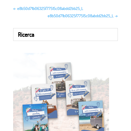
←
e8b50d71b06325f77515c08abdd2bb25_L
e8b50d71b06325f77515c08abdd2bb25_L
→