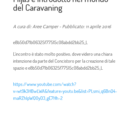
del Caravaning
A cura di: Aree Camper - Pubblicato: 11 aprile 2016
e8b50d71b06325f77515c08abdd2bb25_L
L'incontro è stato molto positivo, dove videro una chiara
intenzione da parte del Concistoro per la creazione di tale
spazio e
e8b50d71b06325f77515c08abdd2bb25_L
https://www.youtube.com/watch?
v=wt9k3HBwLWA&feature=youtu.be&list=PLsmi_q6BnQ4-
maRZhIpWQOyD3_gE7Hh-2