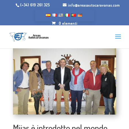
(+34) 619 261 325
info@areasautocaravanas.com
0 elementi
Mijas è introdotto nel mondo