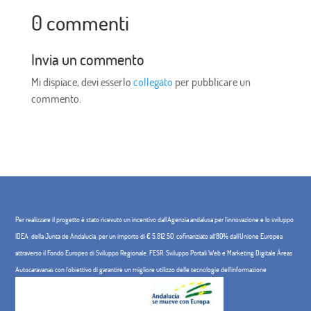
0 commenti
Invia un commento
Mi dispiace, devi esserlo
collegato
per pubblicare un
commento.
Per realizzare il progetto è stato ricevuto un incentivo dall'Agenzia andalusa per l'innovazione e lo sviluppo
IDEA, della Junta de Andalucía, per un importo di € 5.812,50, cofinanziato all'80% dall'Unione Europea
attraverso il Fondo Europeo di Sviluppo Regionale, FESR. Sviluppo Portali Web e Marketing Digitale Áreas
Autocaravanas con l'obiettivo di garantire un migliore utilizzo delle tecnologie dell'informazione