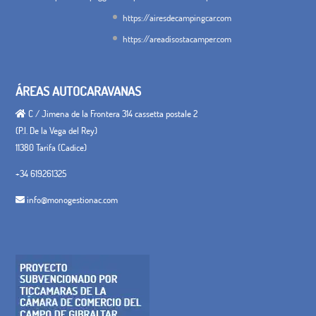
https://airesdecampingcar.com
https://areadisostacamper.com
ÁREAS AUTOCARAVANAS
C / Jimena de la Frontera 314 cassetta postale 2
(P.I. De la Vega del Rey)
11380 Tarifa (Cadice)
+34 619261325
info@monogestionac.com