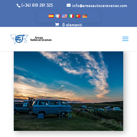
(+34) 619 261 325
info@areasautocaravanas.com
0 elementi