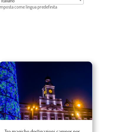
Italiano
Imposta come lingua predefinita
Tre magiche destinazioni camper per