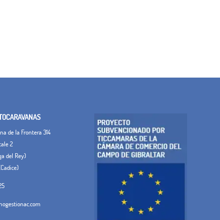
TOCARAVANAS
a de la Frontera 314
tale 2
ega del Rey)
(Cadice)
25
ogestionac.com