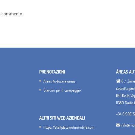
un commento.
PRENOTAZIONI
ÁREAS AU
Áreas Autocaravanas
C / Jimen
cassetta pos
Giardini per il campeggio
(P.I. De la V
11380 Tarifa 
+34 6192613
ALTRI SITI WEB AZIENDALI
info@mon
https://stellplatzwohnmobile.com