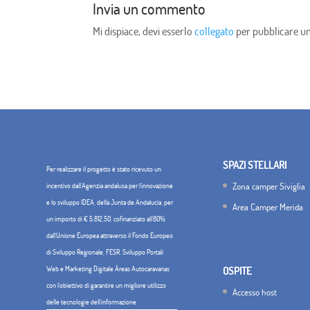
Invia un commento
Mi dispiace, devi esserlo
collegato
per pubblicare 
SPAZI STELLARI
Per realizzare il progetto è stato ricevuto un
Zona camper Siviglia
incentivo dall'Agenzia andalusa per l'innovazione
e lo sviluppo IDEA, della Junta de Andalucía, per
Area Camper Merida
un importo di € 5.812,50, cofinanziato all'80%
dall'Unione Europea attraverso il Fondo Europeo
di Sviluppo Regionale, FESR. Sviluppo Portali
Web e Marketing Digitale Áreas Autocaravanas
OSPITE
con l'obiettivo di garantire un migliore utilizzo
Accesso host
delle tecnologie dell'informazione