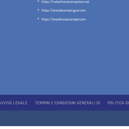
https://motorhomecampsites.net
https://airesdecampingcar.com
https://areadisostacamper.com
AVVISO LEGALE
TERMINI E CONDIZIONI GENERALI DI
POLITICA D