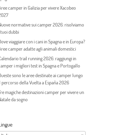
Aree camper in Galizia per vivere Xacobeo
2027
Nuove normative sui camper 2026: risolviamo
i tuoi dubbi
Dove viaggiare con i cani in Spagna e in Europa?
Aree camper adatte agli animali domestici
Calendario trail running 2026: raggiungi in
camper i migliori test in Spagna e Portogallo
Queste sono le aree destinate ai camper lungo
il percorso della Vuelta a España 2026
Tre magiche destinazioni camper per vivere un
Natale da sogno
Lingue