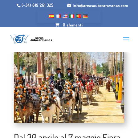
(+34) 619 261 325
info@areasautocaravanas.com
0 elementi
Dal 30 aprile al 7 maggio Fiera