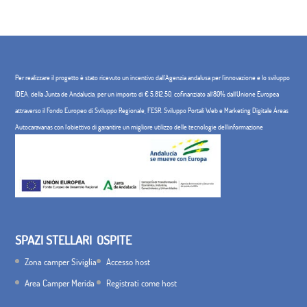
Per realizzare il progetto è stato ricevuto un incentivo dall'Agenzia andalusa per l'innovazione e lo sviluppo
IDEA, della Junta de Andalucía, per un importo di € 5.812,50, cofinanziato all'80% dall'Unione Europea
attraverso il Fondo Europeo di Sviluppo Regionale, FESR. Sviluppo Portali Web e Marketing Digitale Áreas
Autocaravanas con l'obiettivo di garantire un migliore utilizzo delle tecnologie dell'informazione
SPAZI STELLARI
OSPITE
Zona camper Siviglia
Accesso host
Area Camper Merida
Registrati come host