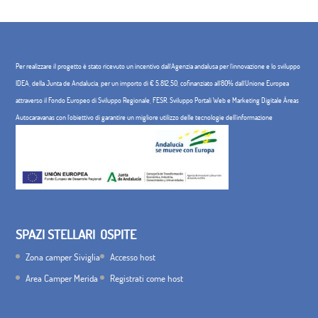
Per realizzare il progetto è stato ricevuto un incentivo dall'Agenzia andalusa per l'innovazione e lo sviluppo
IDEA, della Junta de Andalucía, per un importo di € 5.812,50, cofinanziato all'80% dall'Unione Europea
attraverso il Fondo Europeo di Sviluppo Regionale, FESR. Sviluppo Portali Web e Marketing Digitale Áreas
Autocaravanas con l'obiettivo di garantire un migliore utilizzo delle tecnologie dell'informazione
SPAZI STELLARI
OSPITE
Zona camper Siviglia
Accesso host
Area Camper Merida
Registrati come host