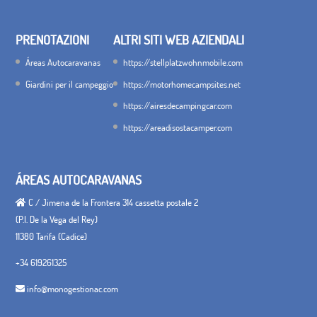
PRENOTAZIONI
ALTRI SITI WEB AZIENDALI
Áreas Autocaravanas
https://stellplatzwohnmobile.com
Giardini per il campeggio
https://motorhomecampsites.net
https://airesdecampingcar.com
https://areadisostacamper.com
ÁREAS AUTOCARAVANAS
C / Jimena de la Frontera 314 cassetta postale 2
(P.I. De la Vega del Rey)
11380 Tarifa (Cadice)
+34 619261325
info@monogestionac.com