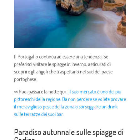
Il Portogallo continua ad essere una tendenza. Se
preferisci visitare le spiagge in inverno, assicurati di
scoprire gli angoli che ti aspettano nel sud del paese
portoghese.
>> Puoi passare la notte qui
. Il suo mercato è uno dei più
pittoreschi della regione. Da non perdere se volete provare
il meraviglioso pesce della zona o sorseggiare un drink
sulle terrazze dei suoi bar.
Paradiso autunnale sulle spiagge di
Cadice