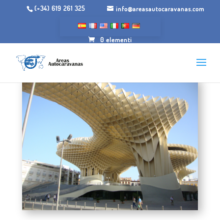
(+34) 619 261 325
info@areasautocaravanas.com
0 elementi