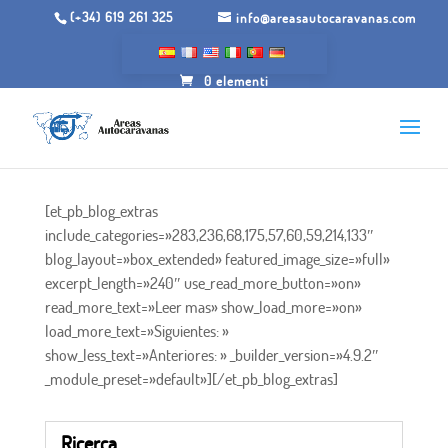
(+34) 619 261 325
info@areasautocaravanas.com
0 elementi
[et_pb_blog_extras
include_categories=»283,236,68,175,57,60,59,214,133″
blog_layout=»box_extended» featured_image_size=»full»
excerpt_length=»240″ use_read_more_button=»on»
read_more_text=»Leer mas» show_load_more=»on»
load_more_text=»Siguientes: »
show_less_text=»Anteriores: » _builder_version=»4.9.2″
_module_preset=»default»][/et_pb_blog_extras]