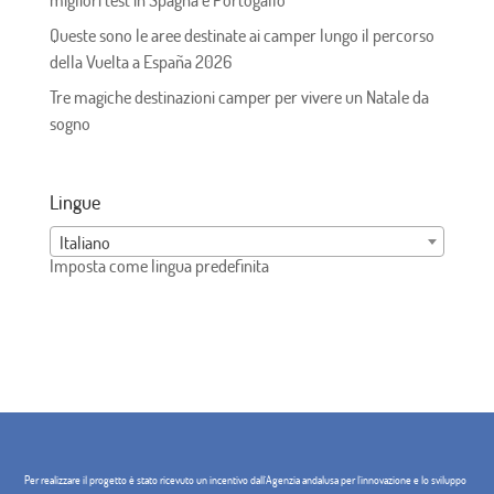
migliori test in Spagna e Portogallo
Queste sono le aree destinate ai camper lungo il percorso
della Vuelta a España 2026
Tre magiche destinazioni camper per vivere un Natale da
sogno
Lingue
Italiano
Imposta come lingua predefinita
Per realizzare il progetto è stato ricevuto un incentivo dall'Agenzia andalusa per l'innovazione e lo sviluppo