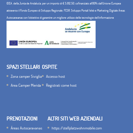
IDEA, della Junta de Andalucía, per un importo di € 5.812,50, cofinanziato all'80% dall'Unione Europea
attraverso il Fondo Europeo di Sviluppo Regionale, FESR. Sviluppo Portali Web e Marketing Digitale Áreas
Autocaravanas con l'obiettivo di garantire un migliore utilizzo delle tecnologie dell'informazione
SPAZI STELLARI
OSPITE
Zona camper Siviglia
Accesso host
Area Camper Merida
Registrati come host
PRENOTAZIONI
ALTRI SITI WEB AZIENDALI
Áreas Autocaravanas
https://stellplatzwohnmobile.com