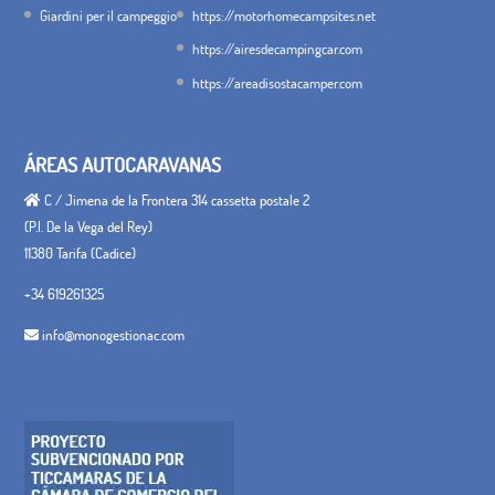
Giardini per il campeggio
https://motorhomecampsites.net
https://airesdecampingcar.com
https://areadisostacamper.com
ÁREAS AUTOCARAVANAS
C / Jimena de la Frontera 314 cassetta postale 2
(P.I. De la Vega del Rey)
11380 Tarifa (Cadice)
+34 619261325
info@monogestionac.com