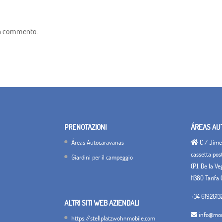
un commento.
PRENOTAZIONI
ÁREAS AU
Áreas Autocaravanas
C / Jimen
cassetta pos
Giardini per il campeggio
(P.I. De la V
11380 Tarifa 
+34 6192613
ALTRI SITI WEB AZIENDALI
info@mon
https://stellplatzwohnmobile.com