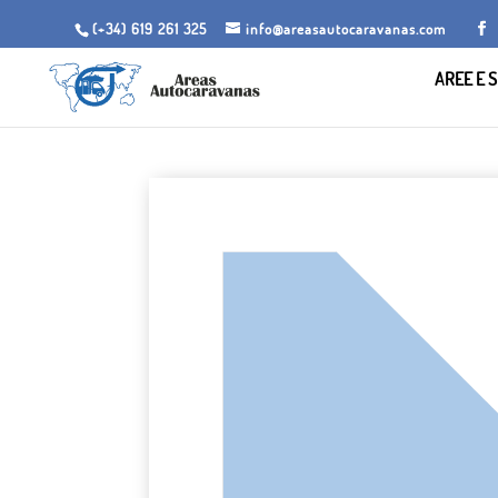
(+34) 619 261 325
info@areasautocaravanas.com
AREE E S