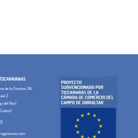
TOCARAVANAS
a de la Frontera 314
tale 2
ega del Rey)
(Cadice)
25
ogestionac.com