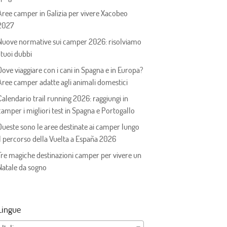
Aree camper in Galizia per vivere Xacobeo
2027
Nuove normative sui camper 2026: risolviamo
i tuoi dubbi
Dove viaggiare con i cani in Spagna e in Europa?
Aree camper adatte agli animali domestici
Calendario trail running 2026: raggiungi in
camper i migliori test in Spagna e Portogallo
Queste sono le aree destinate ai camper lungo
il percorso della Vuelta a España 2026
Tre magiche destinazioni camper per vivere un
Natale da sogno
Lingue