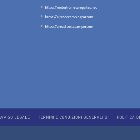
https://motorhomecampsites.net
https://airesdecampingcar.com
https://areadisostacamper.com
AVVISO LEGALE
TERMINI E CONDIZIONI GENERALI DI
POLITICA D