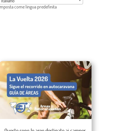
Italiano
Imposta come lingua predefinita
Queste sono le aree destinate ai camper