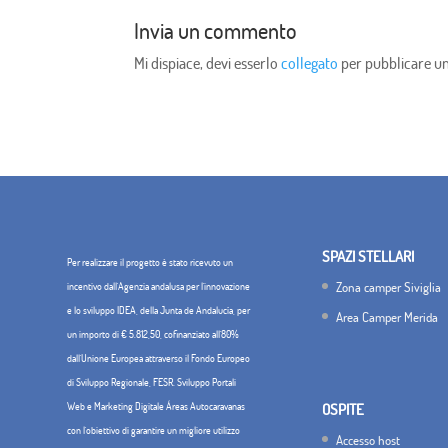
Invia un commento
Mi dispiace, devi esserlo
collegato
per pubblicare 
SPAZI STELLARI
Per realizzare il progetto è stato ricevuto un
Zona camper Siviglia
incentivo dall'Agenzia andalusa per l'innovazione
e lo sviluppo IDEA, della Junta de Andalucía, per
Area Camper Merida
un importo di € 5.812,50, cofinanziato all'80%
dall'Unione Europea attraverso il Fondo Europeo
di Sviluppo Regionale, FESR. Sviluppo Portali
Web e Marketing Digitale Áreas Autocaravanas
OSPITE
con l'obiettivo di garantire un migliore utilizzo
Accesso host