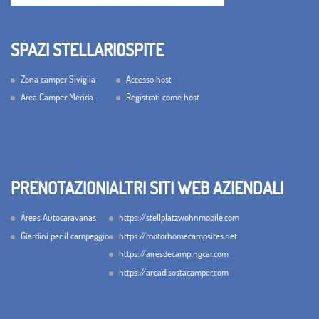
SPAZI STELLARI
OSPITE
Zona camper Siviglia
Accesso host
Area Camper Merida
Registrati come host
PRENOTAZIONI
ALTRI SITI WEB AZIENDALI
Áreas Autocaravanas
https://stellplatzwohnmobile.com
Giardini per il campeggio
https://motorhomecampsites.net
https://airesdecampingcar.com
https://areadisostacamper.com