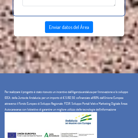
Enviar datos del Área
Per realizzare il progetto è stato ricevuto un incentivo dall'Agenzia andalusa per l'innovazione e lo sviluppo
IDEA, della Junta de Andalucía, per un importo di € 5.812,50, cofinanziato all'80% dall'Unione Europea
attraverso il Fondo Europeo di Sviluppo Regionale, FESR. Sviluppo Portali Web e Marketing Digitale Áreas
Autocaravanas con l'obiettivo di garantire un migliore utilizzo delle tecnologie dell'informazione