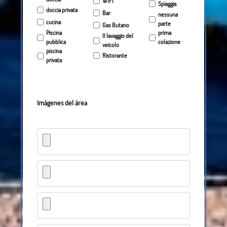
WIFI
Spiaggia
doccia privata
Bar
nessuna
cucina
parte
Gas Butano
Piscina
prima
Il lavaggio del
pubblica
colazione
veicolo
piscina
Ristorante
privata
Imágenes del área