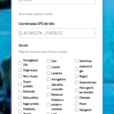
Se sumará a precio/noche.
Coordenadas GPS del sitio
Servizi
Elige los servicios que incluya su área.
Sorveglianza
Cani
Workshop
24h
stazione di
Lavello
Grigio acqua
gas
Lavatrice
Nero, Acqua
Negozi
Asciugatrice
Acqua
Supermercato
Sala della
potabile
Parco giochi
comunità
Elettricità
per bambini
Barbecue
Baño público
Chiamata
Pubblico e
bagno privato
Musei
privato e
Pubbliche,
recintato
Sala giochi
doccia