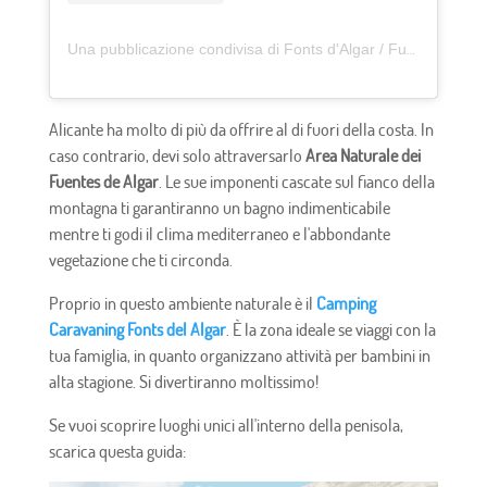
Una pubblicazione condivisa di Fonts d'Algar / Fuentes Algar (@fuentesdelalgar)
Alicante ha molto di più da offrire al di fuori della costa. In
caso contrario, devi solo attraversarlo
Area Naturale dei
Fuentes de Algar
. Le sue imponenti cascate sul fianco della
montagna ti garantiranno un bagno indimenticabile
mentre ti godi il clima mediterraneo e l'abbondante
vegetazione che ti circonda.
Proprio in questo ambiente naturale è il
Camping
Caravaning Fonts del Algar
. È la zona ideale se viaggi con la
tua famiglia, in quanto organizzano attività per bambini in
alta stagione. Si divertiranno moltissimo!
Se vuoi scoprire luoghi unici all'interno della penisola,
scarica questa guida: