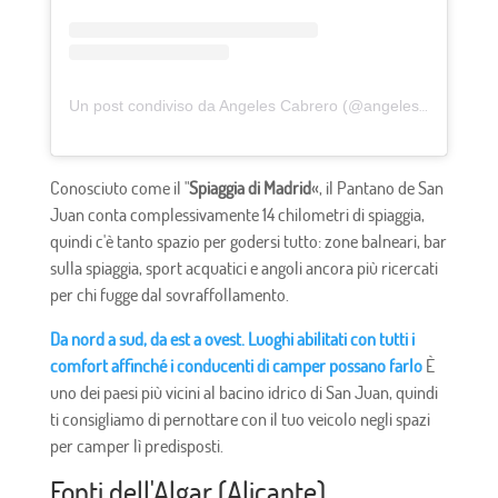
Un post condiviso da Angeles Cabrero (@angelesdecoration)
Conosciuto come il "
Spiaggia di Madrid
«, il Pantano de San
Juan conta complessivamente 14 chilometri di spiaggia,
quindi c'è tanto spazio per godersi tutto: zone balneari, bar
sulla spiaggia, sport acquatici e angoli ancora più ricercati
per chi fugge dal sovraffollamento.
Da nord a sud, da est a ovest. Luoghi abilitati con tutti i
comfort affinché i conducenti di camper possano farlo
È
uno dei paesi più vicini al bacino idrico di San Juan, quindi
ti consigliamo di pernottare con il tuo veicolo negli spazi
per camper lì predisposti.
Fonti dell'Algar (Alicante)