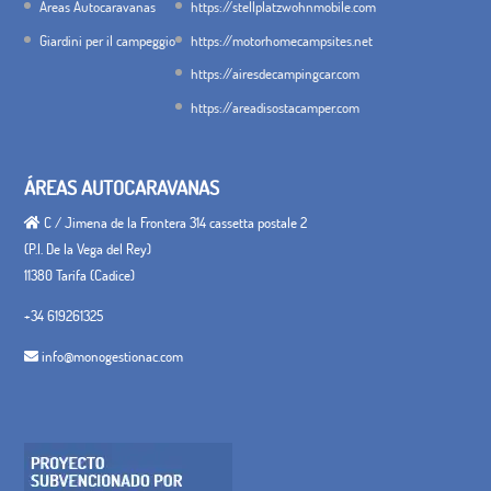
Áreas Autocaravanas
https://stellplatzwohnmobile.com
Giardini per il campeggio
https://motorhomecampsites.net
https://airesdecampingcar.com
https://areadisostacamper.com
ÁREAS AUTOCARAVANAS
C / Jimena de la Frontera 314 cassetta postale 2
(P.I. De la Vega del Rey)
11380 Tarifa (Cadice)
+34 619261325
info@monogestionac.com