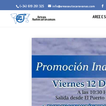
(+34) 619 261 325
info@areasautocaravanas.com
AREE E S