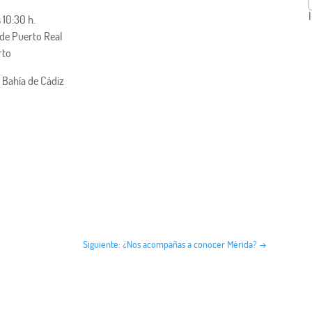
 10:30 h.
 de Puerto Real
rto
a Bahía de Cádiz
Siguiente: ¿Nos acompañas a conocer Mérida?
→