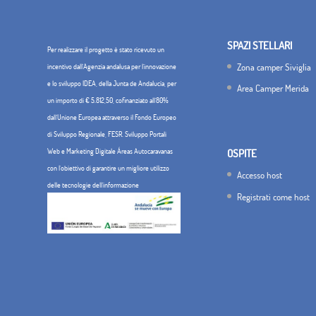
SPAZI STELLARI
Per realizzare il progetto è stato ricevuto un
Zona camper Siviglia
incentivo dall'Agenzia andalusa per l'innovazione
e lo sviluppo IDEA, della Junta de Andalucía, per
Area Camper Merida
un importo di € 5.812,50, cofinanziato all'80%
dall'Unione Europea attraverso il Fondo Europeo
di Sviluppo Regionale, FESR. Sviluppo Portali
Web e Marketing Digitale Áreas Autocaravanas
OSPITE
con l'obiettivo di garantire un migliore utilizzo
Accesso host
delle tecnologie dell'informazione
Registrati come host