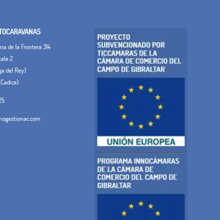
TOCARAVANAS
a de la Frontera 314
tale 2
ega del Rey)
(Cadice)
25
ogestionac.com