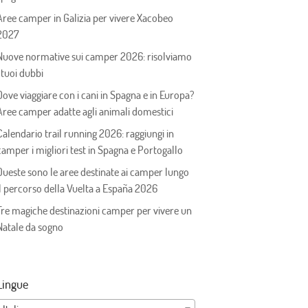
Aree camper in Galizia per vivere Xacobeo
2027
Nuove normative sui camper 2026: risolviamo
i tuoi dubbi
Dove viaggiare con i cani in Spagna e in Europa?
Aree camper adatte agli animali domestici
Calendario trail running 2026: raggiungi in
camper i migliori test in Spagna e Portogallo
Queste sono le aree destinate ai camper lungo
il percorso della Vuelta a España 2026
Tre magiche destinazioni camper per vivere un
Natale da sogno
Lingue